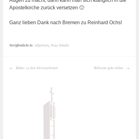
Augen zu macht, dann kann man sich klanglich in die
Apostelkirche zurück versetzen 🙂
Ganz lieben Dank nach Bremen zu Reinhard Ochs!
Veröffentlicht in:
Allgemein
,
Neue Inhalte
BEITRAGS-
Bilder zu den Abrissarbeiten
Webseite geht online
NAVIGATION