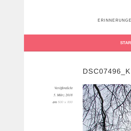
ERINNERUNGE
STAR
DSC07496_K
Veröffentlicht
5. März 2018
am
600 × 800