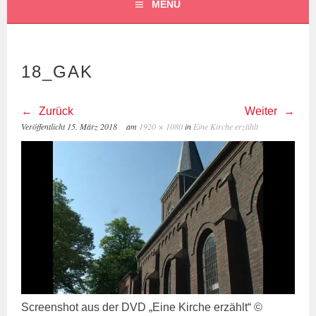
MENÜ
18_GAK
Zurück
Weiter
Veröffentlicht
15. März 2018
am
1920 × 1080
in
Eine Kirche erzählt
Screenshot aus der DVD „Eine Kirche erzählt“ ©