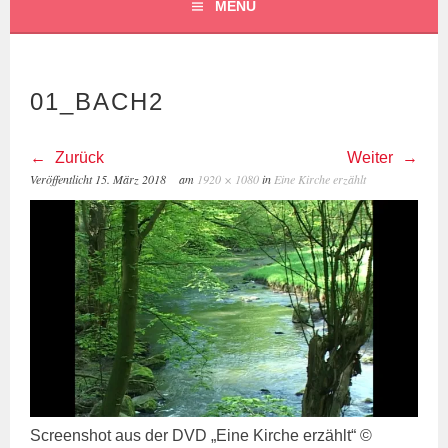
MENÜ
01_BACH2
Zurück
Weiter
Veröffentlicht
15. März 2018
am
1920 × 1080
in
Eine Kirche erzählt
Screenshot aus der DVD „Eine Kirche erzählt“ ©