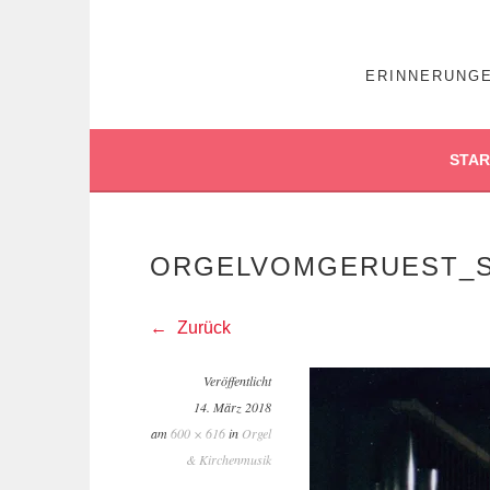
ERINNERUNGE
STAR
ORGELVOMGERUEST_S
Zurück
Veröffentlicht
14. März 2018
am
600 × 616
in
Orgel
& Kirchenmusik