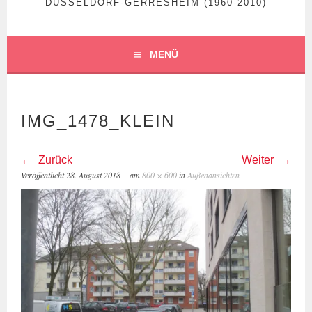
DÜSSELDORF-GERRESHEIM (1960-2010)
MENÜ
IMG_1478_KLEIN
Zurück
Weiter
Veröffentlicht
28. August 2018
am
800 × 600
in
Außenansichten