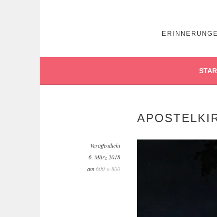
ERINNERUNGE
STAR
APOSTELKI
Veröffentlicht
6. März 2018
am
600 × 800